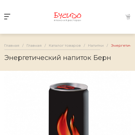
Главная
/
Главная
/
Каталог товаров
/
Напитки
/
Энергетиче
Энергетический напиток Берн