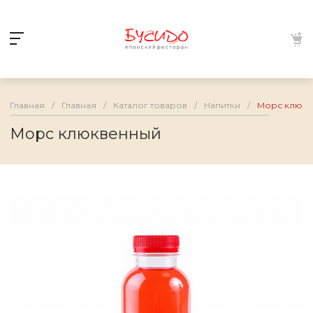
Главная
/
Главная
/
Каталог товаров
/
Напитки
/
Морс клюкв
Морс клюквенный