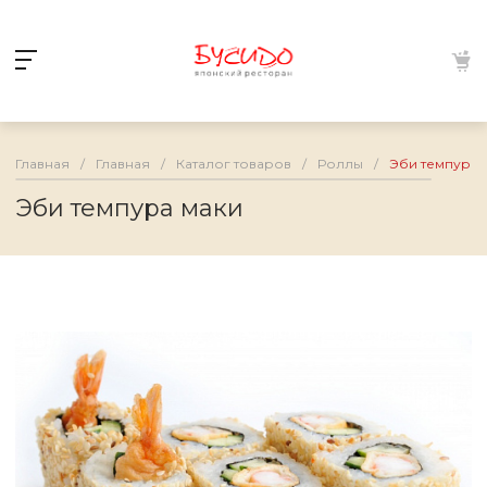
Главная
/
Главная
/
Каталог товаров
/
Роллы
/
Эби темпура 
Эби темпура маки