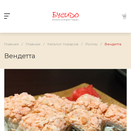
Главная
/
Главная
/
Каталог товаров
/
Роллы
/
Вендетта
Вендетта