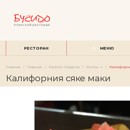
РЕСТОРАН
МЕНЮ
Главная
/
Главная
/
Каталог товаров
/
Роллы
/
Калифорни
Калифорния сяке маки