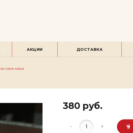
АКЦИИ
ДОСТАВКА
я сяке маки
380 руб.
-
+