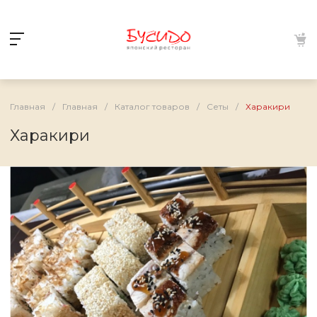
Главная
/
Главная
/
Каталог товаров
/
Сеты
/
Харакири
Харакири